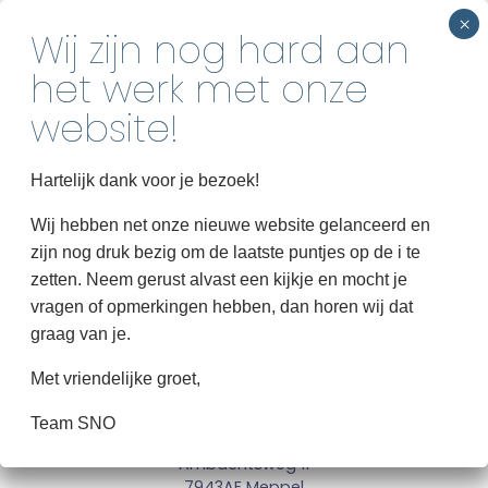
INSCHRIJVEN
Vakantieopvang
Home
Hartelijk dank voor je bezoek!
Over SNO
Wij hebben net onze nieuwe website gelanceerd en
© 2026 SNO Meppel
zijn nog druk bezig om de laatste puntjes op de i te
Groepen
zetten. Neem gerust alvast een kijkje en mocht je
Informatie
vragen of opmerkingen hebben, dan horen wij dat
graag van je.
Contact
Bezoekersadres
:
Met vriendelijke groet,
M.V.V. Alcides
Team SNO
Sportpark Ezinge
Ambachtsweg 11
7943AE Meppel