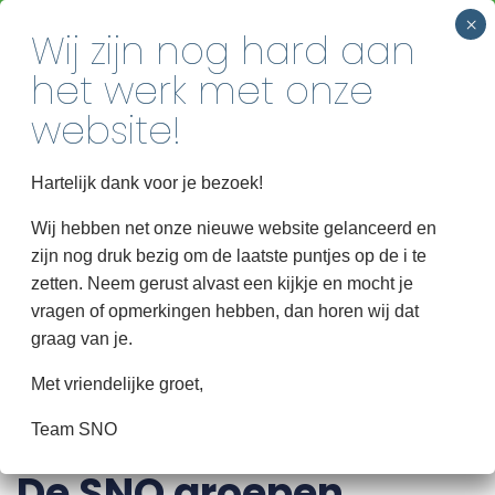
INSCHRIJVEN
Voor elk kind een passende plek
Home
Hartelijk dank voor je bezoek!
GROEPEN
Over SNO
Wij hebben net onze nieuwe website gelanceerd en
zijn nog druk bezig om de laatste puntjes op de i te
Groepen
zetten. Neem gerust alvast een kijkje en mocht je
NEEM CONTACT MET ONS OP
Informatie
vragen of opmerkingen hebben, dan horen wij dat
graag van je.
Contact
Met vriendelijke groet,
Team SNO
De SNO groepen